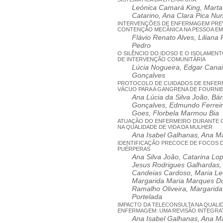
Leónica Camará King, Marta 
Catarino, Ana Clara Pica Nu
INTERVENÇÕES DE ENFERMAGEM PREV
CONTENÇÃO MECÂNICA NA PESSOA EM
Flávio Renato Alves, Liliana 
Pedro
O SILÊNCIO DO IDOSO E O ISOLAMEN
DE INTERVENÇÃO COMUNITÁRIA
Lúcia Nogueira, Edgar Canai
Gonçalves
PROTOCOLO DE CUIDADOS DE ENFER
VÁCUO PARA A GANGRENA DE FOURNI
Ana Lúcia da Silva João, Bá
Gonçalves, Edmundo Ferreir
Goes, Florbela Marmou Bia
ATUAÇÃO DO ENFERMEIRO DURANTE O
NA QUALIDADE DE VIDA DA MULHER
Ana Isabel Galhanas, Ana Ma
IDENTIFICAÇÃO PRECOCE DE FOCOS 
PUÉRPERAS
Ana Silva João, Catarina Lop
Jesus Rodrigues Galhardas
Candeias Cardoso, Maria Le
Margarida Maria Marques Du
Ramalho Oliveira, Margarid
Portelada
IMPACTO DA TELECONSULTA NA QUALI
ENFERMAGEM: UMA REVISÃO INTEGRAT
Ana Isabel Galhanas, Ana Ma