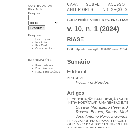
CAPA
SOBRE
ACESSO
CONTEÚDO DA
REVISTA
ANTERIORES
INDEXAÇÕES
Pesquisa
Capa
>
Edições Anteriores
>
v. 10, n. 1 (20
v. 10, n. 1 (2024)
Pesquisar
RIASE
Por Edição
Por Autor
Por Título
Outras revistas
DOI:
http://dx.doi.org/10.60468/r.riase.2024
INFORMAÇÕES
Sumário
Para Leitores
Para Autores
Editorial
Para Bibliotecários
EDITORIAL
Felismina Mendes
Artigos
RECONCILIAÇÃO DA MEDICAÇÃO NA IN
INTRA-HOSPITALAR: UMA REVISÃO INT
Susana Manageiro Pereira, A
Rascoa Batuca, Sandra Mari
José António Pereira Gomes
EFICÁCIA DOS PROGRAMAS EDUCACI
GLICÉMICO DA PESSOA IDOSA COM DIAB
SISTEMÁTICA DA LITERATURA