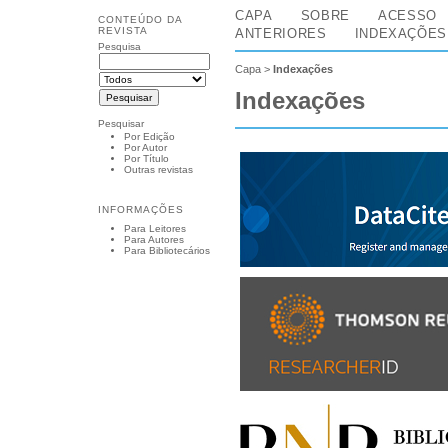
CAPA
SOBRE
ACESSO
CONTEÚDO DA
REVISTA
ANTERIORES
INDEXAÇÕES
Pesquisa
Capa
>
Indexações
Indexações
Pesquisar
Por Edição
Por Autor
Por Título
Outras revistas
INFORMAÇÕES
Para Leitores
Para Autores
Para Bibliotecários