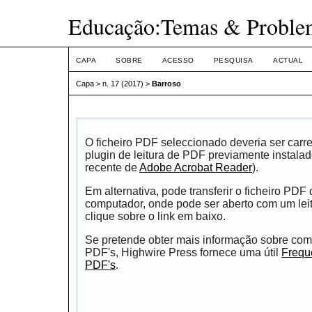
Educação:Temas & Proble
CAPA
SOBRE
ACESSO
PESQUISA
ACTUAL
Capa
>
n. 17 (2017)
>
Barroso
O ficheiro PDF seleccionado deveria ser car
plugin de leitura de PDF previamente instala
recente de
Adobe Acrobat Reader
).
Em alternativa, pode transferir o ficheiro PDF
computador, onde pode ser aberto com um leito
clique sobre o link em baixo.
Se pretende obter mais informação sobre como
PDF's, Highwire Press fornece uma útil
Frequ
PDF's
.