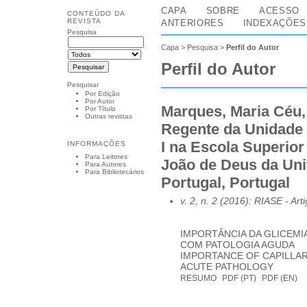
CAPA
SOBRE
ACESSO
CONTEÚDO DA
REVISTA
ANTERIORES
INDEXAÇÕES
Pesquisa
Capa
>
Pesquisa
>
Perfil do Autor
Perfil do Autor
Pesquisar
Por Edição
Por Autor
Marques, Maria Céu,
Por Título
Outras revistas
Regente da Unidade 
I na Escola Superio
INFORMAÇÕES
Para Leitores
João de Deus da Uni
Para Autores
Para Bibliotecários
Portugal, Portugal
v. 2, n. 2 (2016): RIASE
- Art
IMPORTÂNCIA DA GLICEMI
COM PATOLOGIA AGUDA
IMPORTANCE OF CAPILLARY
ACUTE PATHOLOGY
RESUMO
PDF (PT)
PDF (EN)