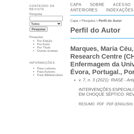
CAPA
SOBRE
ACESSO
CONTEÚDO DA
REVISTA
ANTERIORES
INDEXAÇÕES
Pesquisa
Capa
>
Pesquisa
>
Perfil do Autor
Perfil do Autor
Pesquisar
Por Edição
Por Autor
Marques, Maria Céu
Por Título
Outras revistas
Research Centre (C
Enfermagem da Univ
INFORMAÇÕES
Para Leitores
Évora, Portugal., Po
Para Autores
Para Bibliotecários
v. 7, n. 3 (2021): RIASE
- Art
INTERVENÇÕES ESPECIALI
EM CHOQUE SÉPTICO: REV
RESUMO
PDF
PDF (ENGLISH)