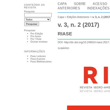
CAPA
SOBRE
ACESSO
CONTEÚDO DA
REVISTA
ANTERIORES
INDEXAÇÕES
Pesquisa
Capa
>
Edições Anteriores
>
v. 3, n. 2 (201
v. 3, n. 2 (2017)
Pesquisar
RIASE
Por Edição
Por Autor
Por Título
Outras revistas
DOI:
http://dx.doi.org/10.24902/r.riase.2017
SUMÁRIO
INFORMAÇÕES
Para Leitores
Para Autores
Para Bibliotecários