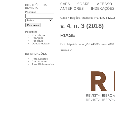
CAPA
SOBRE
ACESSO
CONTEÚDO DA
REVISTA
ANTERIORES
INDEXAÇÕES
Pesquisa
Capa
>
Edições Anteriores
>
v. 4, n. 3 (201
v. 4, n. 3 (2018)
Pesquisar
RIASE
Por Edição
Por Autor
Por Título
Outras revistas
DOI:
http://dx.doi.org/10.24902/r.riase.2018
SUMÁRIO
INFORMAÇÕES
Para Leitores
Para Autores
Para Bibliotecários