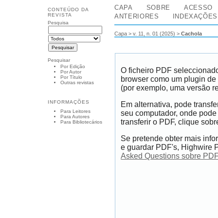
CAPA
SOBRE
ACESSO
CONTEÚDO DA
REVISTA
ANTERIORES
INDEXAÇÕES
Pesquisa
Capa
>
v. 11, n. 01 (2025)
>
Cachola
Pesquisar
Por Edição
O ficheiro PDF seleccionado
Por Autor
Por Título
browser como um plugin de 
Outras revistas
(por exemplo, uma versão r
INFORMAÇÕES
Em alternativa, pode transfe
Para Leitores
seu computador, onde pode 
Para Autores
transferir o PDF, clique sobr
Para Bibliotecários
Se pretende obter mais info
e guardar PDF's, Highwire P
Asked Questions sobre PDF