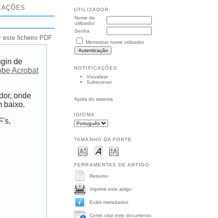
XAÇÕES
UTILIZADOR
Nome de
utilizador
Senha
r este ficheiro PDF
Memorizar nome utilizador
ugin de
NOTIFICAÇÕES
be Acrobat
Visualizar
Subscrever
dor, onde
Ajuda do sistema
m baixo.
IDIOMA
's,
TAMANHO DA FONTE
FERRAMENTAS DE ARTIGO
Resumo
Imprimir este artigo
Exibir metadados
Como citar este documento