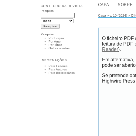
CAPA
SOBRE
CONTEÚDO DA REVISTA
Pesquisa
Capa
>
v. 10 (2024)
>
Oli
Pesquisar
O ficheiro PDF 
Por Edição
Por Autor
leitura de PDF 
Por Título
Outras revistas
Reader
).
Em alternativa,
INFORMAÇÕES
pode ser aberto 
Para Leitores
Para Autores
Para Bibliotecários
Se pretende obt
Highwire Press 