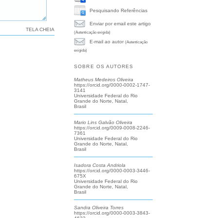
Pesquisando Referências
Enviar por email este artigo
TELA CHEIA
(Autenticação exigida)
E-mail ao autor
(Autenticação
exigida)
SOBRE OS AUTORES
Matheus Medeiros Oliveira
https://orcid.org/0000-0002-1747-
3141
Universidade Federal do Rio
Grande do Norte, Natal,
Brasil
Mario Lins Galvão Oliveira
https://orcid.org/0009-0008-2246-
7361
Universidade Federal do Rio
Grande do Norte, Natal,
Brasil
Isadora Costa Andriola
https://orcid.org/0000-0003-3446-
675X
Universidade Federal do Rio
Grande do Norte, Natal,
Brasil
Sandra Oliveira Torres
https://orcid.org/0000-0003-3843-