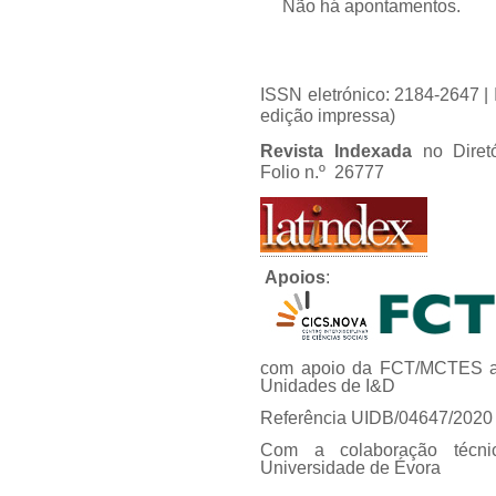
Não há apontamentos.
ISSN eletrónico: 2184-2647 
edição impressa)
Revista Indexada
no Diret
Folio n.º 26777
Apoios
:
com apoio da FCT/MCTES at
Unidades de I&D
Referência UIDB/04647/2020
Com a colaboração técni
Universidade de Évora