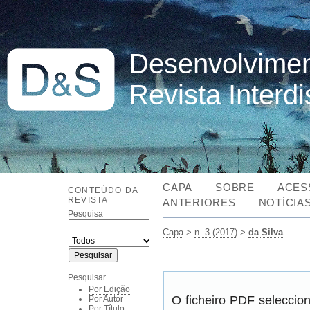
Desenvolvimen
Revista Interd
CAPA
SOBRE
ACES
CONTEÚDO DA
REVISTA
ANTERIORES
NOTÍCIA
Pesquisa
Capa
>
n. 3 (2017)
>
da Silva
Pesquisar
Por Edição
O ficheiro PDF seleccio
Por Autor
Por Título