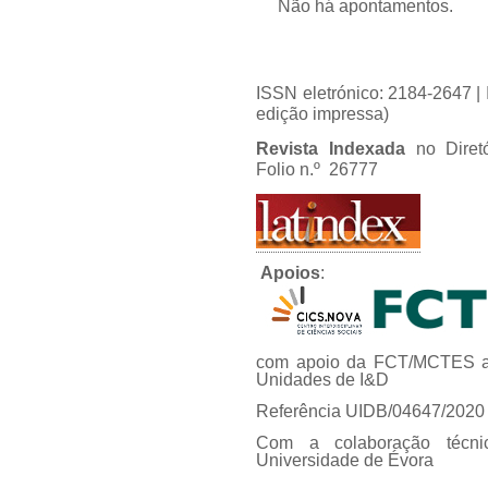
Não há apontamentos.
ISSN eletrónico: 2184-2647 
edição impressa)
Revista Indexada
no Diret
Folio n.º 26777
Apoios
:
com apoio da FCT/MCTES at
Unidades de I&D
Referência UIDB/04647/2020
Com a colaboração técni
Universidade de Évora