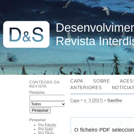
Desenvolvimen
Revista Interd
CAPA
SOBRE
ACES
CONTEÚDO DA
REVISTA
ANTERIORES
NOTÍCIA
Pesquisa
Capa
>
n. 3 (2017)
>
Ganilho
Pesquisar
Por Edição
O ficheiro PDF seleccio
Por Autor
Por Título