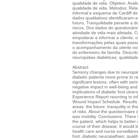
qualidade de vida. Objetivo: Avali
qualidade de vida. Métodos: Rela
informal e esquema de Cardiff de
dados qualitativos identificaram
futuro, Tranquilidade perante a
riscos. Dos dados do questionári
atividade de vida mais afetada.
empoderar e informar a cliente, 
transformações pelas quais pass
o acompanhamento da utente nos 
do enfermeiro de família. Descrito
neuropatias diabéticas; qualidade
Abstract
Sensory changes due to neuropath
diabetic patients more prone to re
significant lesions, often with s
negative impact in well-being and 
implications of diabetic foot ulcers
Experience Report resorting to inf
Wound Impact Schedule. Results: 
areas: the future; tranquility in 
of risks. About the questionnaire d
was mobility. Conclusions: Ther
the patient, which helps to better 
course of their disease. It would 
health care and nurse surveillance
foot; diabetic neuropathies; quality