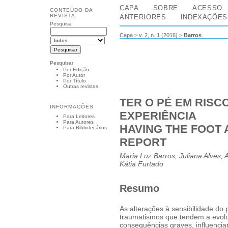
CAPA
SOBRE
ACESSO
CONTEÚDO DA
REVISTA
ANTERIORES
INDEXAÇÕES
Pesquisa
Capa
>
v. 2, n. 1 (2016)
>
Barros
Pesquisar
Por Edição
Por Autor
Por Título
Outras revistas
TER O PÉ EM RISC
INFORMAÇÕES
EXPERIÊNCIA
Para Leitores
Para Autores
HAVING THE FOOT 
Para Bibliotecários
REPORT
Maria Luz Barros, Juliana Alves, 
Kátia Furtado
Resumo
As alterações à sensibilidade do 
traumatismos que tendem a evolu
consequências graves, influenci