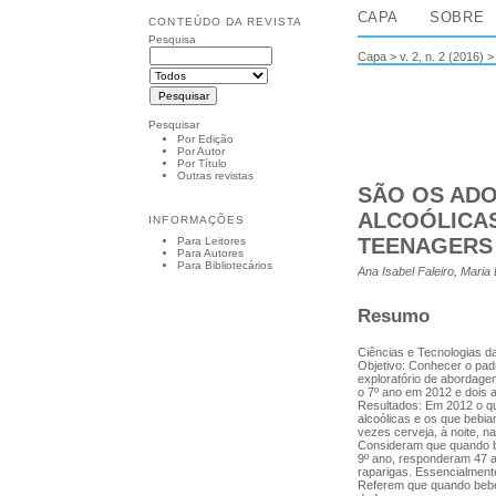
CAPA
SOBRE
CONTEÚDO DA REVISTA
Pesquisa
Capa
>
v. 2, n. 2 (2016)
Pesquisar
Por Edição
Por Autor
Por Título
Outras revistas
SÃO OS ADO
ALCOÓLICA
INFORMAÇÕES
TEENAGERS
Para Leitores
Para Autores
Para Bibliotecários
Ana Isabel Faleiro, Maria
Resumo
Ciências e Tecnologias d
Objetivo: Conhecer o pad
exploratório de abordage
o 7º ano em 2012 e dois a
Resultados: Em 2012 o que
alcoólicas e os que bebi
vezes cerveja, à noite, n
Consideram que quando be
9º ano, responderam 47 a
raparigas. Essencialment
Referem que quando bebem