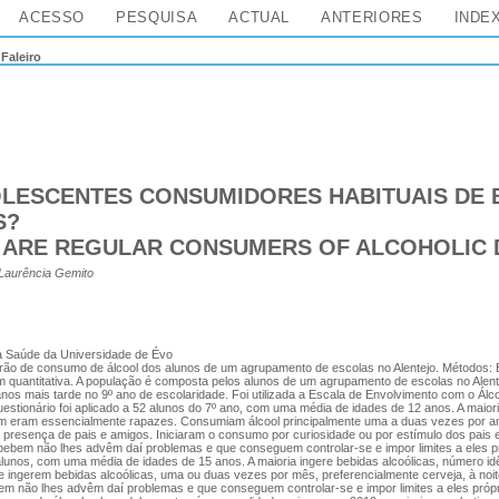
ACESSO
PESQUISA
ACTUAL
ANTERIORES
INDE
>
Faleiro
LESCENTES CONSUMIDORES HABITUAIS DE 
S?
 ARE REGULAR CONSUMERS OF ALCOHOLIC 
 Laurência Gemito
a Saúde da Universidade de Évo
rão de consumo de álcool dos alunos de um agrupamento de escolas no Alentejo. Métodos: E
m quantitativa. A população é composta pelos alunos de um agrupamento de escolas no Alen
nos mais tarde no 9º ano de escolaridade. Foi utilizada a Escala de Envolvimento com o Álc
stionário foi aplicado a 52 alunos do 7º ano, com uma média de idades de 12 anos. A maiori
am eram essencialmente rapazes. Consumiam álcool principalmente uma a duas vezes por an
a presença de pais e amigos. Iniciaram o consumo por curiosidade ou por estímulo dos pais e 
bem não lhes advêm daí problemas e que conseguem controlar-se e impor limites a eles p
lunos, com uma média de idades de 15 anos. A maioria ingere bebidas alcoólicas, número id
e ingerem bebidas alcoólicas, uma ou duas vezes por mês, preferencialmente cerveja, à noi
 não lhes advêm daí problemas e que conseguem controlar-se e impor limites a eles próp