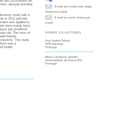
nte, em 2014 houve um
ntes; atenção primária
Enviar por email este artigo
(Autenticação exigida)
loratory study with a
E-mail ao autor
(Autenticação
ade in 2012 and two
nnaire was applied to
exigida)
rank were mainly boys.
 cause any problems
ears old. The most of
SOBRE OS AUTORES
with friends.
nclusions: The study
Ana Isabel Faleiro
 there was a
ARS Alentejo
ol health.
Portugal
Maria Laurência Gemito
Universidade de Évora (Pt)
Portugal