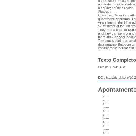
dados sugerem que o cons
aumento considerável de 
à saúde; saúde escolar.
Abstract
Objective: Know the patter
quantitative approach. Th
years later in the 9th gra
52 students of the 7th gr
They drank once or twice a
and they can control and 
them drink alcohol, equiva
Teenagers think that alco
data suggest that consumpt
considerable increase in u
Texto Completo
PDF (PT)
PDF (EN)
DOI:
http://dx.doi.org/10.
Apontament
»
—
»
—
»
—
»
—
»
—
»
—
»
—
»
—
»
—
»
—
»
—