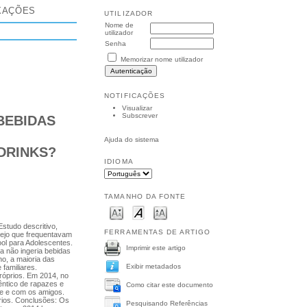
XAÇÕES
UTILIZADOR
Nome de
utilizador
Senha
Memorizar nome utilizador
NOTIFICAÇÕES
Visualizar
Subscrever
BEBIDAS
Ajuda do sistema
DRINKS?
IDIOMA
TAMANHO DA FONTE
studo descritivo,
FERRAMENTAS DE ARTIGO
tejo que frequentavam
ool para Adolescentes.
Imprimir este artigo
a não ingeria bebidas
o, a maioria das
Exibir metadados
familiares.
róprios. Em 2014, no
êntico de rapazes e
Como citar este documento
te e com os amigos.
rios. Conclusões: Os
Pesquisando Referências