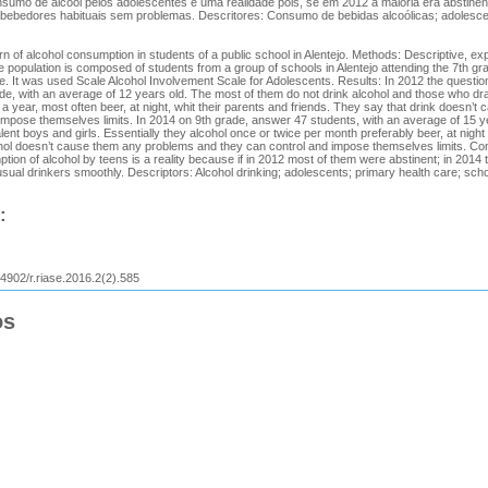
umo de álcool pelos adolescentes é uma realidade pois, se em 2012 a maioria era abstine
bebedores habituais sem problemas. Descritores: Consumo de bebidas alcoólicas; adolesce
n of alcohol consumption in students of a public school in Alentejo. Methods: Descriptive, exp
e population is composed of students from a group of schools in Alentejo attending the 7th gr
de. It was used Scale Alcohol Involvement Scale for Adolescents. Results: In 2012 the questio
ade, with an average of 12 years old. The most of them do not drink alcohol and those who d
 year, most often beer, at night, whit their parents and friends. They say that drink doesn’t
impose themselves limits. In 2014 on 9th grade, answer 47 students, with an average of 15 y
lent boys and girls. Essentially they alcohol once or twice per month preferably beer, at night 
hol doesn’t cause them any problems and they can control and impose themselves limits. Co
ion of alcohol by teens is a reality because if in 2012 most of them were abstinent; in 2014
sual drinkers smoothly. Descriptors: Alcohol drinking; adolescents; primary health care; scho
:
24902/r.riase.2016.2(2).585
os