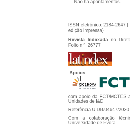
Não há apontamentos.
ISSN eletrónico: 2184-2647 
edição impressa)
Revista Indexada
no Diret
Folio n.º 26777
Apoios
:
com apoio da FCT/MCTES at
Unidades de I&D
Referência UIDB/04647/2020
Com a colaboração técni
Universidade de Évora