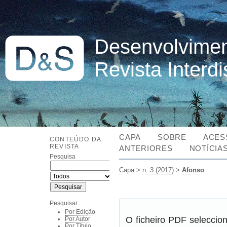
Desenvolvimen
Revista Interd
CAPA
SOBRE
ACES
CONTEÚDO DA
REVISTA
ANTERIORES
NOTÍCIA
Pesquisa
Capa
>
n. 3 (2017)
>
Afonso
Pesquisar
Por Edição
O ficheiro PDF seleccio
Por Autor
Por Título