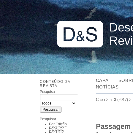
Dese
Revi
CAPA
SOBR
CONTEÚDO DA
REVISTA
NOTÍCIAS
Pesquisa
Capa
>
n. 3 (2017)
>
Pesquisar
Por Edição
Passagem 
Por Autor
Por Título