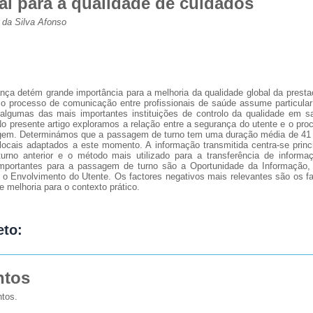
l para a qualidade de cuidados
 da Silva Afonso
nça detém grande importância para a melhoria da qualidade global da prest
 processo de comunicação entre profissionais de saúde assume particular 
r algumas das mais importantes instituições de controlo da qualidade em 
. No presente artigo exploramos a relação entre a segurança do utente e o p
gem. Determinámos que a passagem de turno tem uma duração média de 41 
locais adaptados a este momento. A informação transmitida centra-se princ
turno anterior e o método mais utilizado para a transferência de informa
portantes para a passagem de turno são a Oportunidade da Informação,
e o Envolvimento do Utente. Os factores negativos mais relevantes são os fa
 melhoria para o contexto prático.
eto:
ntos
tos.