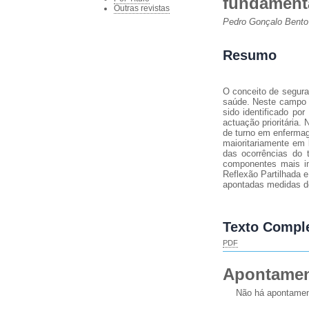
fundamenta
Outras revistas
Pedro Gonçalo Bento
Resumo
O conceito de segura
saúde. Neste campo o
sido identificado po
actuação prioritária
de turno em enferma
maioritariamente em 
das ocorrências do 
componentes mais im
Reflexão Partilhada 
apontadas medidas de
Texto Compl
PDF
Apontame
Não há apontamen