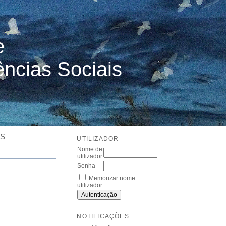
e
ências Sociais
ES
UTILIZADOR
Nome de
utilizador
Senha
Memorizar nome
utilizador
NOTIFICAÇÕES