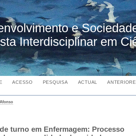
nvolvimento e Sociedad
sta Interdisciplinar em Ci
E
ACESSO
PESQUISA
ACTUAL
ANTERIOR
Afonso
de turno em Enfermagem: Processo