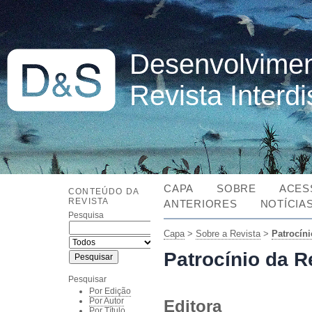
Desenvolvimen
Revista Interd
CAPA
SOBRE
ACES
CONTEÚDO DA
REVISTA
ANTERIORES
NOTÍCIA
Pesquisa
Capa
>
Sobre a Revista
>
Patrocíni
Patrocínio da R
Pesquisar
Por Edição
Por Autor
Editora
Por Título