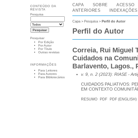
CAPA
SOBRE
ACESSO
CONTEÚDO DA
REVISTA
ANTERIORES
INDEXAÇÕES
Pesquisa
Capa
>
Pesquisa
>
Perfil do Autor
Perfil do Autor
Pesquisar
Por Edição
Por Autor
Correia, Rui Miguel 
Por Título
Outras revistas
Cuidados na Comuni
Barlavento, Lagos., 
INFORMAÇÕES
Para Leitores
v. 9, n. 2 (2023): RIASE
- Art
Para Autores
Para Bibliotecários
CUIDADOS PALIATIVOS: P
EM CONTEXTO COMUNITÁ
RESUMO
PDF
PDF (ENGLISH)