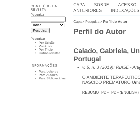
CAPA
SOBRE
ACESSO
CONTEÚDO DA
REVISTA
ANTERIORES
INDEXAÇÕES
Pesquisa
Capa
>
Pesquisa
>
Perfil do Autor
Perfil do Autor
Pesquisar
Por Edição
Por Autor
Calado, Gabriela, Un
Por Título
Outras revistas
Portugal
INFORMAÇÕES
v. 5, n. 3 (2019): RIASE
- Art
Para Leitores
Para Autores
O AMBIENTE TERAPÊUTIC
Para Bibliotecários
NASCIDO PREMATURO Uma Rev
RESUMO
PDF
PDF (ENGLISH)