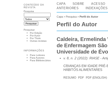
CAPA
SOBRE
ACESSO
CONTEÚDO DA
REVISTA
ANTERIORES
INDEXAÇÕES
Pesquisa
Capa
>
Pesquisa
>
Perfil do Autor
Perfil do Autor
Pesquisar
Por Edição
Por Autor
Caldeira, Ermelinda 
Por Título
Outras revistas
de Enfermagem São 
Universidade de Évo
INFORMAÇÕES
Para Leitores
v. 8, n. 2 (2022): RIASE
- Art
Para Autores
Para Bibliotecários
CRIANÇAS EM IDADE PRÉ-
HÁBITOS ALIMENTARES
RESUMO
PDF
PDF (ENGLISH)