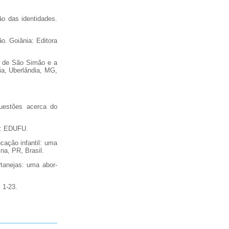
ão das identidades.
o. Goiânia: Editora
go de São Simão e a
ia, Uberlândia, MG,
questões acerca do
ia: EDUFU.
cação infantil: uma
na, PR, Brasil.
rtanejas: uma abor-
. 1-23.