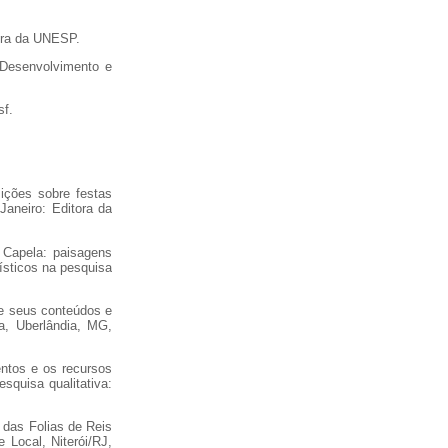
tora da UNESP.
. Desenvolvimento e
sf.
sições sobre festas
Janeiro: Editora da
o Capela: paisagens
rísticos na pesquisa
de seus conteúdos e
ia, Uberlândia, MG,
entos e os recursos
squisa qualitativa:
s das Folias de Reis
 Local, Niterói/RJ,