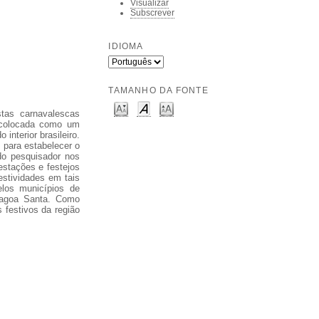
Visualizar
Subscrever
IDIOMA
TAMANHO DA FONTE
stas carnavalescas
é colocada como um
interior brasileiro.
, para estabelecer o
do pesquisador nos
estações e festejos
estividades em tais
elos municípios de
 Lagoa Santa. Como
 festivos da região