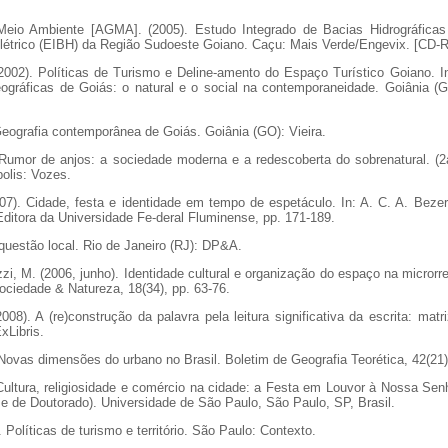
eio Ambiente [AGMA]. (2005). Estudo Integrado de Bacias Hidrográficas
létrico (EIBH) da Região Sudoeste Goiano. Caçu: Mais Verde/Engevix. [CD-
2002). Políticas de Turismo e Deline-amento do Espaço Turístico Goiano. 
eográficas de Goiás: o natural e o social na contemporaneidade. Goiânia (
 Geografia contemporânea de Goiás. Goiânia (GO): Vieira.
. Rumor de anjos: a sociedade moderna e a redescoberta do sobrenatural. (2
polis: Vozes.
07). Cidade, festa e identidade em tempo de espetáculo. In: A. C. A. Bezerra
 Editora da Universidade Fe-deral Fluminense, pp. 171-189.
 questão local. Rio de Janeiro (RJ): DP&A.
i, M. (2006, junho). Identidade cultural e organização do espaço na microrre
ciedade & Natureza, 18(34), pp. 63-76.
008). A (re)construção da palavra pela leitura significativa da escrita: mat
xLibris.
 Novas dimensões do urbano no Brasil. Boletim de Geografia Teorética, 42(21)
 Cultura, religiosidade e comércio na cidade: a Festa em Louvor à Nossa Se
se de Doutorado). Universidade de São Paulo, São Paulo, SP, Brasil.
 Políticas de turismo e território. São Paulo: Contexto.