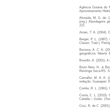
Agência Goiana do M
Aproveitamento Hidre
Almeida, M. G. de. (
(org.). Abordagens g
222.
Arrais, T. A. (2004).
Berger, P. L. (1997)
Clasen, Trad.). Petró
Bezerra, A. C. A. (20
geográficos. Niterói:
Bourdin, A. (2001). A
Brum Neto, H., & Bezz
Restinga Seca-RS. So
Carvalho, M. A. A. (2
redação. Guarapari: E
Corrêa, R. L. (1991).
Costa, C. L. (2010).
Catalão – Goiás. (Te
Cruz, R. de C. (2001).