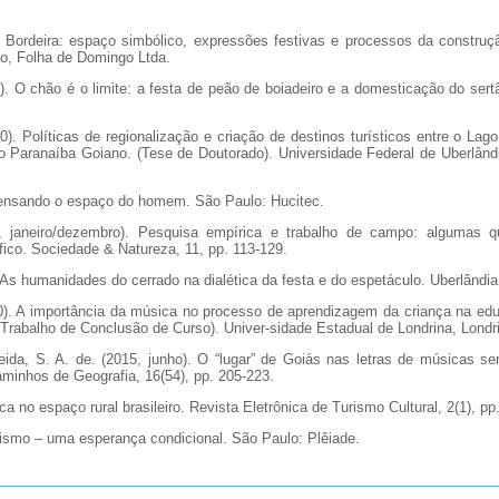
). Bordeira: espaço simbólico, expressões festivas e processos da construç
ão, Folha de Domingo Ltda.
). O chão é o limite: a festa de peão de boiadeiro e a domesticação do sertã
0). Políticas de regionalização e criação de destinos turísticos entre o La
 Paranaíba Goiano. (Tese de Doutorado). Universidade Federal de Uberlând
Pensando o espaço do homem. São Paulo: Hucitec.
, janeiro/dezembro). Pesquisa empírica e trabalho de campo: algumas 
ico. Sociedade & Natureza, 11, pp. 113-129.
. As humanidades do cerrado na dialética da festa e do espetáculo. Uberlând
10). A importância da música no processo de aprendizagem da criança na edu
. (Trabalho de Conclusão de Curso). Univer-sidade Estadual de Londrina, Londri
ida, S. A. de. (2015, junho). O “lugar” de Goiás nas letras de músicas se
minhos de Geografia, 16(54), pp. 205-223.
ica no espaço rural brasileiro. Revista Eletrônica de Turismo Cultural, 2(1), pp
rismo – uma esperança condicional. São Paulo: Plêiade.