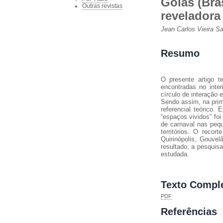
Goiás (Bras
Outras revistas
reveladora
Jean Carlos Vieira S
Resumo
O presente artigo t
encontradas no inte
círculo de interação 
Sendo assim, na prime
referencial teórico
“espaços vividos” fo
de carnaval nas pequ
territórios. O recor
Quirinópolis, Gouve
resultado, a pesquis
estudada.
Texto Compl
PDF
Referências