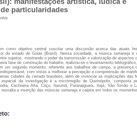
il): manifestações artística, lúdica e
 de particularidades
antos
em como objetivo central suscitar uma discussão acerca das atuais fe
rior do estado de Goiás (Brasil). Nessa sociedade, a música sertaneja 
entre sujeitos, mostrando o poder da transmissão e valorização de aspectos do 
ira fase de construção do trabalho, realizou-se o levantamento bibliográfico
. Em um segundo momento, referente aos trabalhos de campo, a presença 
i indispensável, com vistas a melhorar a percepção e compreensão de manif
enas cidades do cerrado brasileiro, além de vivenciar as implicações das f
te espacial da investigação é a microrregião de Quirinópolis, composta p
lândia, Cachoeira Alta, Caçu, Itarumã, Paranaiguara, Itajá, São Simão e
a ressalta a inserção das músicas sertaneja e caipira em todos os momentos
eto: