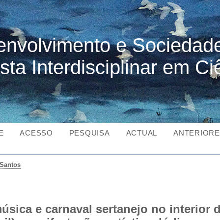
nvolvimento e Sociedad
sta Interdisciplinar em Ci
E
ACESSO
PESQUISA
ACTUAL
ANTERIOR
Santos
úsica e carnaval sertanejo no interior 