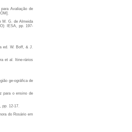
 para Avaliação de
ROM].
In M. G. de Almeida
GO): IESA, pp. 197-
a ed. W. Boff, & J.
 et al. Itine-rários
gião ge-ográfica de
riz para o ensino de
, pp. 12-17.
nhora do Rosário em