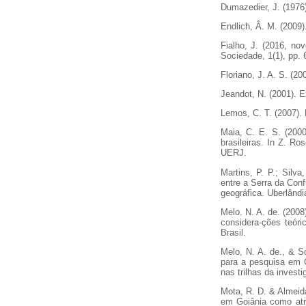
Dumazedier, J. (1976)
Endlich, Â. M. (2009
Fialho, J. (2016, no
Sociedade, 1(1), pp. 
Floriano, J. A. S. (2
Jeandot, N. (2001). E
Lemos, C. T. (2007). 
Maia, C. E. S. (2000
brasileiras. In Z. Ro
UERJ.
Martins, P. P.; Silv
entre a Serra da Conf
geográfica. Uberlândi
Melo. N. A. de. (200
considera-ções teóri
Brasil.
Melo, N. A. de., & S
para a pesquisa em G
nas trilhas da invest
Mota, R. D. & Almeida,
em Goiânia como atra