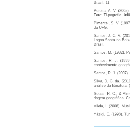
Brasil, 11.
Pereira, A. V. (2005
Faro: Ti-pografia Uni
Pimentel, S. V. (1997
da UFG.
Santos, J. C. V. (201
Lagoa Santa no Baixo
Brasil.
Santos, M. (1982). 
Santos, R. J. (1999
conhecimento geográf
Santos, R. J. (2007)
Silva, D. G. da. (20
análise da literatura
Suess, R. C., & Alme
dagem geográfica. Ca
Vilela, I. (2008). Mús
Yázigi, E. (1998). Tu