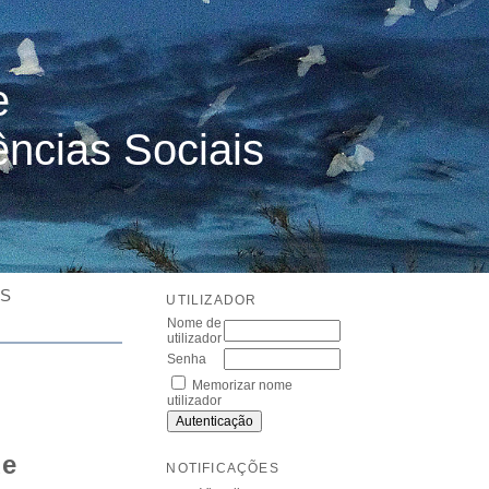
e
ências Sociais
ES
UTILIZADOR
Nome de
utilizador
Senha
Memorizar nome
utilizador
de
NOTIFICAÇÕES