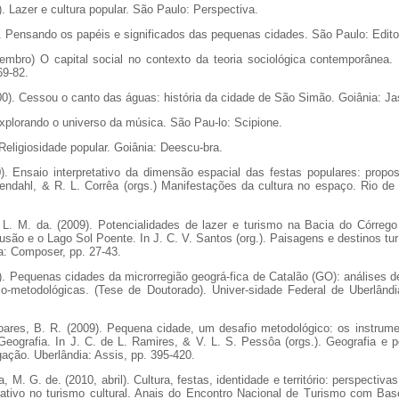
. Lazer e cultura popular. São Paulo: Perspectiva.
). Pensando os papéis e significados das pequenas cidades. São Paulo: Edi
vembro) O capital social no contexto da teoria sociológica contemporânea
69-82.
000). Cessou o canto das águas: história da cidade de São Simão. Goiânia: Ja
xplorando o universo da música. São Pau-lo: Scipione.
Religiosidade popular. Goiânia: Deescu-bra.
). Ensaio interpretativo da dimensão espacial das festas populares: propo
sendahl, & R. L. Corrêa (orgs.) Manifestações da cultura no espaço. Rio de 
a, L. M. da. (2009). Potencialidades de lazer e turismo na Bacia do Córreg
usão e o Lago Sol Poente. In J. C. V. Santos (org.). Paisagens e destinos tu
a: Composer, pp. 27-43.
8). Pequenas cidades da microrregião geográ-fica de Catalão (GO): análises 
co-metodológicas. (Tese de Doutorado). Univer-sidade Federal de Uberlând
oares, B. R. (2009). Pequena cidade, um desafio metodológico: os instrum
eografia. In J. C. de L. Ramires, & V. L. S. Pessôa (orgs.). Geografia e pe
igação. Uberlândia: Assis, pp. 395-420.
 M. G. de. (2010, abril). Cultura, festas, identidade e território: perspectiva
tivo no turismo cultural. Anais do Encontro Nacional de Turismo com Base