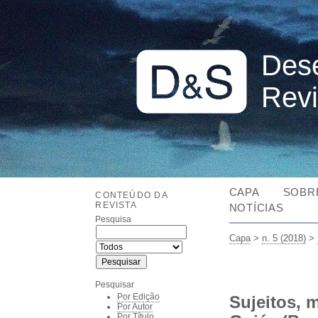
Dese
Revi
CAPA
SOBR
CONTEÚDO DA
REVISTA
NOTÍCIAS
Pesquisa
Capa
>
n. 5 (2018)
>
Pesquisar
Por Edição
Sujeitos, m
Por Autor
Por Título