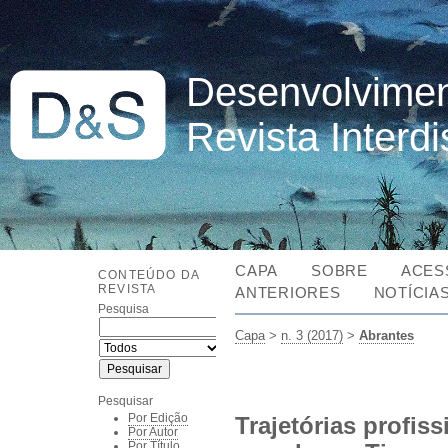
Desenvolvimen
Revista Interd
CAPA
SOBRE
ACES
CONTEÚDO DA
REVISTA
ANTERIORES
NOTÍCIA
Pesquisa
Capa
>
n. 3 (2017)
>
Abrantes
Pesquisar
Por Edição
Trajetórias profis
Por Autor
Por Título