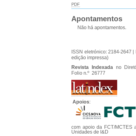
PDF
Apontamentos
Não há apontamentos.
ISSN eletrónico: 2184-2647 
edição impressa)
Revista Indexada
no Diret
Folio n.º 26777
Apoios
:
com apoio da FCT/MCTES at
Unidades de I&D